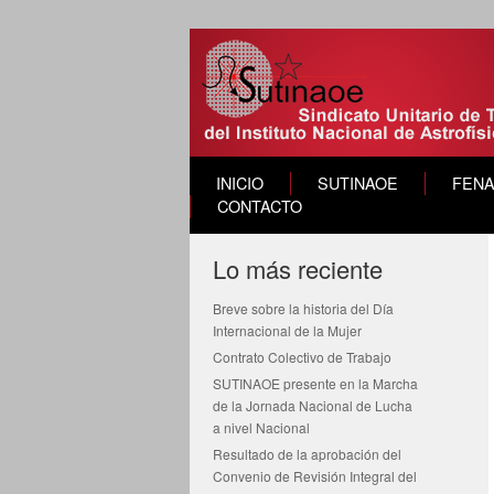
INICIO
SUTINAOE
FEN
CONTACTO
Lo más reciente
Breve sobre la historia del Día
Internacional de la Mujer
Contrato Colectivo de Trabajo
SUTINAOE presente en la Marcha
de la Jornada Nacional de Lucha
a nivel Nacional
Resultado de la aprobación del
Convenio de Revisión Integral del