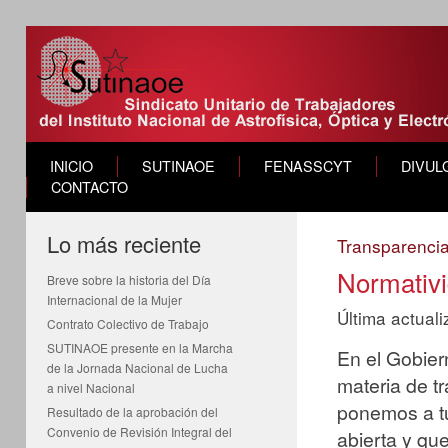
INICIO
SUTINAOE
FENASSCYT
DIVUL
CONTACTO
Lo más reciente
Transparenci
Normativi
Breve sobre la historia del Día
Internacional de la Mujer
Última actual
Contrato Colectivo de Trabajo
SUTINAOE presente en la Marcha
En el Gobier
de la Jornada Nacional de Lucha
materia de t
a nivel Nacional
ponemos a tu
Resultado de la aprobación del
Convenio de Revisión Integral del
abierta y que