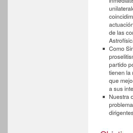
inmediati
unilatera
coincidim
actuación
de las co
Astrofísi
Como Sin
proseliti
partido po
tienen la
que mejo
a sus int
Nuestra o
problema
dirigent