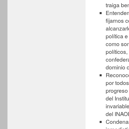
traiga be
Entendem
fijarnos 
alcanzarl
política 
como son:
políticos
confedera
dominio d
Reconocem
por todos
progreso 
del Insti
invariabl
del INAO
Condenam