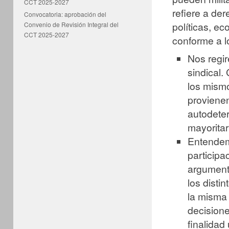
CCT 2025-2027
refiere a der
Convocatoria: aprobación del
políticas, e
Convenio de Revisión Integral del
CCT 2025-2027
conforme a lo
Nos regir
sindical.
los mismo
proviene
autodeter
mayorita
Entendem
participa
argument
los disti
la misma
decisione
finalidad