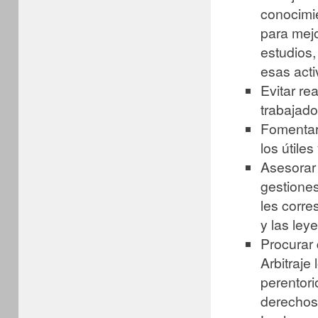
conocimi
para mejo
estudios,
esas acti
Evitar re
trabajado
Fomentar 
los útile
Asesorar 
gestiones
les corr
y las ley
Procurar 
Arbitraje
perentori
derechos 