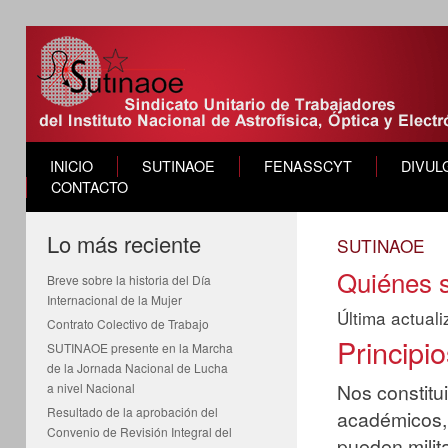
INICIO
SUTINAOE
FENASSCYT
DIVUL
CONTACTO
Lo más reciente
SUTINAOE
Quiénes 
Breve sobre la historia del Día
Internacional de la Mujer
Última actual
Contrato Colectivo de Trabajo
Principio
SUTINAOE presente en la Marcha
de la Jornada Nacional de Lucha
Nos constitu
a nivel Nacional
Resultado de la aprobación del
académicos, 
Convenio de Revisión Integral del
pueden milit