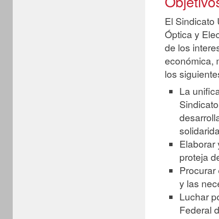
Objetivo
El Sindicato 
Óptica y Ele
de los inter
económica, m
los siguiente
La unific
Sindicato
desarroll
solidarid
Elaborar 
proteja d
Procurar 
y las nec
Luchar po
Federal d