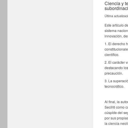
Ciencia y t
subordinac
Última actualizac
Este artículo d
sistema nacion
innovación, des
1. El derecho h
constitucional
científico.
2. El carácter
destacando los 
precaución.
3. La superación
tecnocrático.
Al final, la aut
Secihti como c
cúspide del s
por sus propia
la ciencia neol