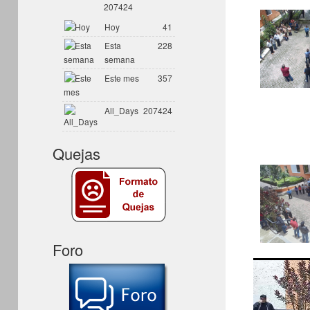
207424
Hoy
41
Esta
228
semana
Este mes
357
All_Days
207424
Quejas
Foro