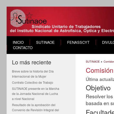
INICIO
SUTINAOE
FENASSCYT
DIVUL
CONTACTO
Lo más reciente
SUTINAOE
Comisio
Comisión 
Breve sobre la historia del Día
Internacional de la Mujer
Última actual
Contrato Colectivo de Trabajo
Objetivo
SUTINAOE presente en la Marcha
de la Jornada Nacional de Lucha
Resolver los 
a nivel Nacional
basada en s
Resultado de la aprobación del
Facultad
Convenio de Revisión Integral del